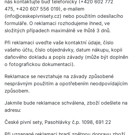
nás kontaktujte buď telefonicky (+420 602 772
475, +420 607 556 019), e-mailem
(info@ceskepivnisety.cz) nebo použitím odesílacího
formuláře. O reklamaci rozhodujeme ihned, ve
složitých případech maximálně ve lhůtě 3 dnů.
Při reklamaci uveďte vaše kontaktní údaje, číslo
vašeho účtu, číslo objednávky, datum nákupu, kopii
daňového dokladu a popis závady (může být doplněn
o fotografickou dokumentaci).
Reklamace se nevztahuje na závady způsobené
nesprávným použitím a opotřebením neodpovídajícím
způsobem.
Jakmile bude reklamace schválena, zboží odešlete na
adresu:
České pivní sety, Pasohlávky č.p. 1098, 691 22
Při uznanané reklamaci hradí zpětnou dopravu zboží